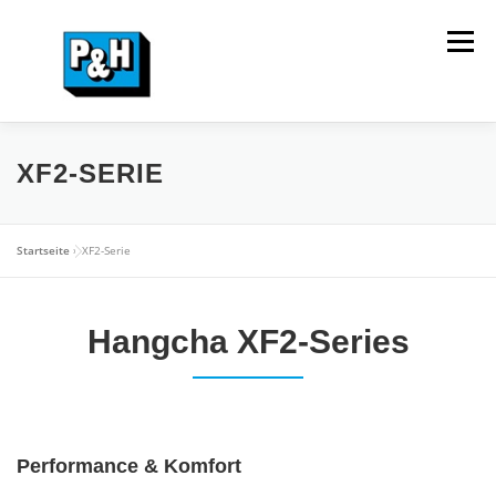
Zum
Inhalt
Menü
springen
HOME
VERKAUF
MIETPARK
SERVICE
XF2-SERIE
UNTERNEHMEN
KONTAKT
Startseite
»
XF2-Serie
Hangcha XF2-Series
Performance & Komfort