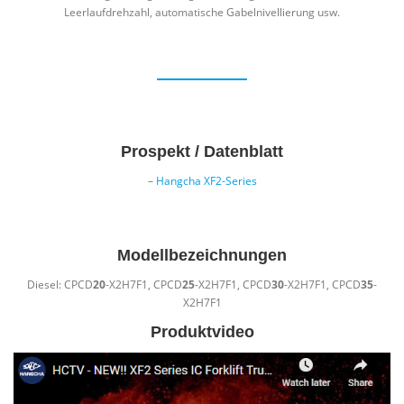
Leerlaufdrehzahl, automatische Gabelnivellierung usw.
Prospekt / Datenblatt
–
Hangcha XF2-Series
Modellbezeichnungen
Diesel: CPCD
20
-X2H7F1, CPCD
25
-X2H7F1, CPCD
30
-X2H7F1, CPCD
35
-
X2H7F1
Produktvideo