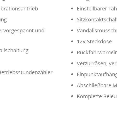
ibrationsantrieb
Einstellbarer Fah
ung
Sitzkontaktschal
dervorgespannt und
Vandalismussch
12V Steckdose
allschaltung
Rückfahrwarnein
Verzurrösen, ver
 Betriebsstundenzähler
Einpunktaufhän
Abschließbare M
Komplette Bele