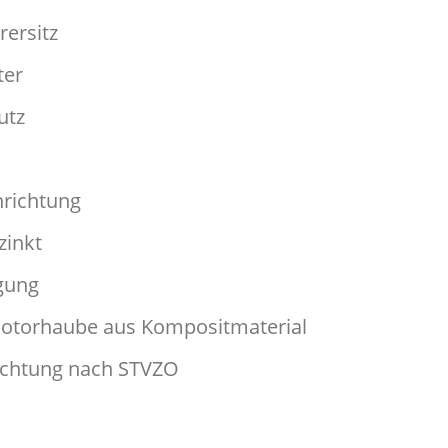
rersitz
ter
utz
richtung
zinkt
gung
otorhaube aus Kompositmaterial
uchtung nach STVZO