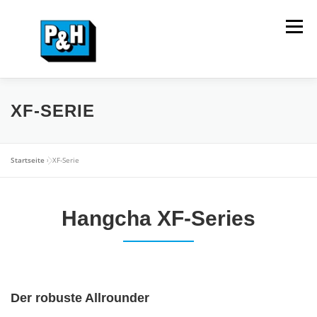
Zum
Inhalt
Menü
springen
HOME
VERKAUF
MIETPARK
SERVICE
XF-SERIE
UNTERNEHMEN
KONTAKT
Startseite
»
XF-Serie
Hangcha XF-Series
Der robuste Allrounder