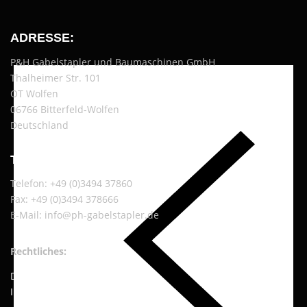
ADRESSE:
P&H Gabelstapler und Baumaschinen GmbH
Thalheimer Str. 101
OT Wolfen
06766 Bitterfeld-Wolfen
Deutschland
TELEFON & E-MAIL:
Telefon: +49 (0)3494 37860
Fax: +49 (0)3494 378666
E-Mail: info@ph-gabelstapler.de
Rechtliches:
Datenschutzerklärung
Impressum