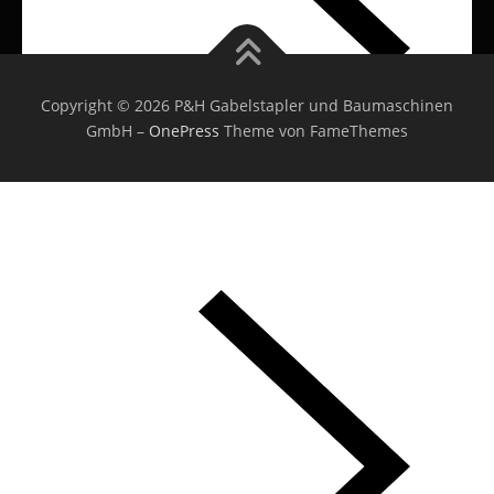
Copyright © 2026 P&H Gabelstapler und Baumaschinen
GmbH
–
OnePress
Theme von FameThemes