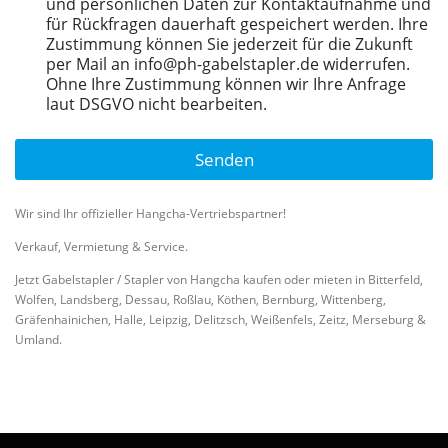
und persönlichen Daten zur Kontaktaufnahme und
für Rückfragen dauerhaft gespeichert werden. Ihre
Zustimmung können Sie jederzeit für die Zukunft
per Mail an info@ph-gabelstapler.de widerrufen.
Ohne Ihre Zustimmung können wir Ihre Anfrage
laut DSGVO nicht bearbeiten.
Senden
A
lt
Wir sind Ihr offizieller Hangcha-Vertriebspartner!
e
Verkauf, Vermietung & Service.
r
n
Jetzt Gabelstapler / Stapler von Hangcha kaufen oder mieten in Bitterfeld,
a
Wolfen, Landsberg, Dessau, Roßlau, Köthen, Bernburg, Wittenberg,
ti
Gräfenhainichen, Halle, Leipzig, Delitzsch, Weißenfels, Zeitz, Merseburg &
v
Umland.
e
: