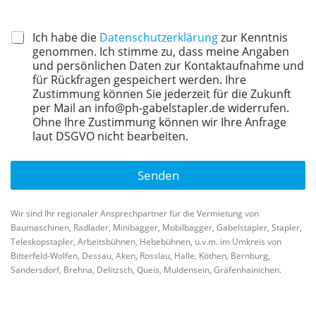
Ich habe die
Datenschutzerklärung
zur Kenntnis
genommen. Ich stimme zu, dass meine Angaben
und persönlichen Daten zur Kontaktaufnahme und
für Rückfragen gespeichert werden. Ihre
Zustimmung können Sie jederzeit für die Zukunft
per Mail an info@ph-gabelstapler.de widerrufen.
Ohne Ihre Zustimmung können wir Ihre Anfrage
laut DSGVO nicht bearbeiten.
Senden
A
lt
Wir sind Ihr regionaler Ansprechpartner für die Vermietung von
e
Baumaschinen, Radlader, Minibagger, Mobilbagger, Gabelstapler, Stapler,
r
Teleskopstapler, Arbeitsbühnen, Hebebühnen, u.v.m. im Umkreis von
n
Bitterfeld-Wolfen, Dessau, Aken, Rosslau, Halle, Köthen, Bernburg,
a
Sandersdorf, Brehna, Delitzsch, Queis, Muldensein, Gräfenhainichen.
ti
v
e