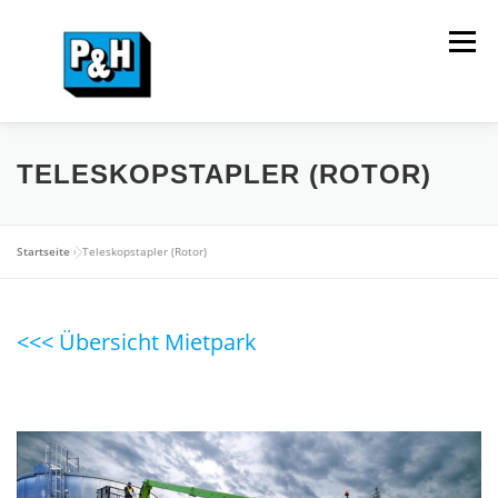
Zum
Inhalt
Menü
springen
HOME
VERKAUF
MIETPARK
SERVICE
TELESKOPSTAPLER (ROTOR)
UNTERNEHMEN
KONTAKT
Startseite
»
Teleskopstapler (Rotor)
<<< Übersicht Mietpark