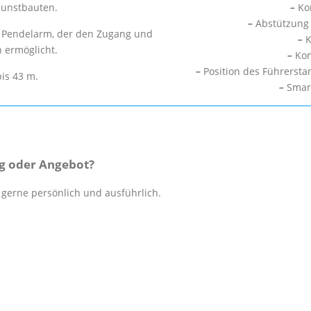
Kunstbauten.
–
Kom
–
Abstützung e
n Pendelarm, der den Zugang und
–
K
 ermöglicht.
–
Kom
–
Position des Führerst
is 43 m.
–
Smart 
ng oder Angebot?
 gerne persönlich und ausführlich.