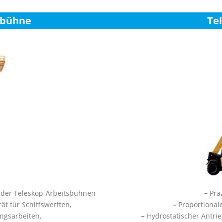
sbühne
Te
t der Teleskop-Arbeitsbühnen
–
Präz
t für Schiffswerften,
–
Proportional
ungsarbeiten,
–
Hydrostatischer Antri