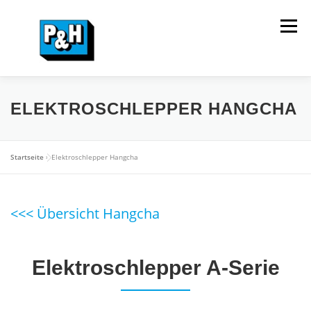
Zum
Inhalt
Menü
springen
HOME
VERKAUF
MIETPARK
SERVICE
ELEKTROSCHLEPPER HANGCHA
UNTERNEHMEN
KONTAKT
Startseite
»
Elektroschlepper Hangcha
<<< Übersicht Hangcha
Elektroschlepper A-Serie