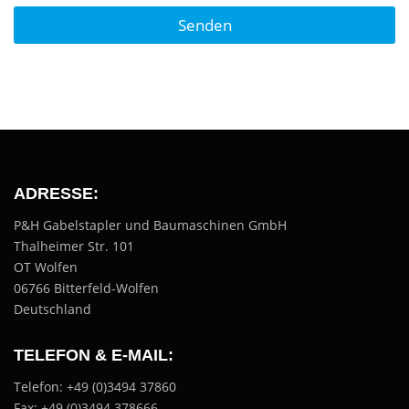
Senden
A
lt
e
r
n
a
ti
v
ADRESSE:
e
:
P&H Gabelstapler und Baumaschinen GmbH
Thalheimer Str. 101
OT Wolfen
06766 Bitterfeld-Wolfen
Deutschland
TELEFON & E-MAIL:
Telefon: +49 (0)3494 37860
Fax: +49 (0)3494 378666